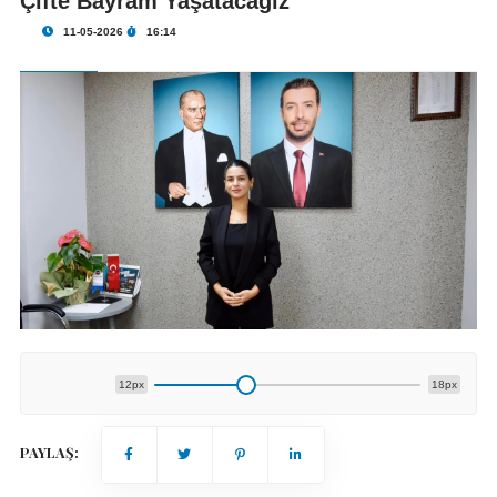
Çifte Bayram Yaşatacağız”
11-05-2026
16:14
12px
18px
PAYLAŞ: