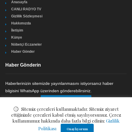
Anasayfa
CANLI RADYO TV
Gizlilik Sözleşmesi
Hakkımızda
İletişim
Künye
Nöbetçi Eczaneler
Haber Gönder
Haber Gönderin
Haberlerinizin sitemizde yayınlanmasını istiyorsanız haber
bilgisini WhatsApp üzerinden gönderebilirsiniz.
HABER GÖNDERIN
Sitemiz çerezleri kullanmaktadır. Sitemiz ziyaret
ettiğinizde çerezleri kabul etmiş sayılıyorsunuz. Çerez
kullanımımız hakkında daha fazla bilgi edinin:
Gizlilik
Politikası
© ©
Bizim Çukurova Gazetesi
. All Rights Reserved.
Onaylıyorum