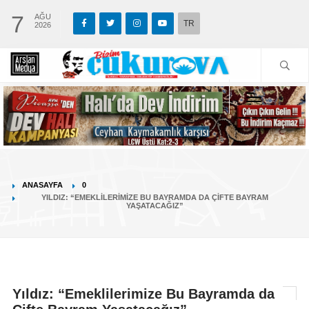
7
AĞU
TR
2026
ANASAYFA
0
YILDIZ: “EMEKLILERIMIZE BU BAYRAMDA DA ÇIFTE BAYRAM
YAŞATACAĞIZ”
Yıldız: “Emeklilerimize Bu Bayramda da