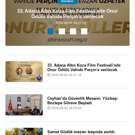
Gündem
33. Adana Altın Koza Film Festivali'nde Onur
Ödülü Vahide Perçin'e verilecek
2026-08-04 10:27:16
33. Adana Altın Koza Film Festivali'nde
Onur Ödülü Vahide Perçin'e verilecek
2026-08-04 10:27:16
Ceyhan’da Güvenlik Mesaisi: Yüzbaşı
Boztepe Göreve Başladı
2026-08-03 16:55:04
Samet Güdük mezarı başında anıldı: