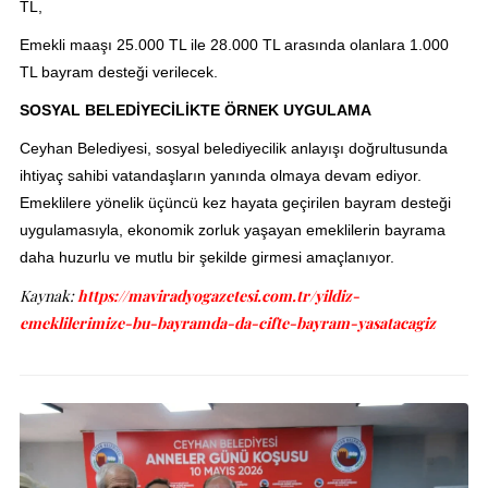
TL,
Emekli maaşı 25.000 TL ile 28.000 TL arasında olanlara 1.000
TL bayram desteği verilecek.
SOSYAL BELEDİYECİLİKTE ÖRNEK UYGULAMA
Ceyhan Belediyesi, sosyal belediyecilik anlayışı doğrultusunda
ihtiyaç sahibi vatandaşların yanında olmaya devam ediyor.
Emeklilere yönelik üçüncü kez hayata geçirilen bayram desteği
uygulamasıyla, ekonomik zorluk yaşayan emeklilerin bayrama
daha huzurlu ve mutlu bir şekilde girmesi amaçlanıyor.
Kaynak:
https://maviradyogazetesi.com.tr/yildiz-
emeklilerimize-bu-bayramda-da-cifte-bayram-yasatacagiz