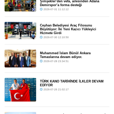
Şimşekler’den vefa, ailesinden Adana
Demirspor’a forma desteği
2026-07-31 11:12:12
Ceyhan Belediyesi Araç Filosunu
Büyütüyor: İki Yeni Kazıcı Yükleyici
Hizmete Girdi
2026-07-30 12:10:50
Muhammed İslam Bünül Ankara
Temaslarına devam ediyor.
2026-07-28 23:34:51
TÜRK KANO TARİHİNDE İLKLER DEVAM
EDİYOR
2026-07-26 21:02:17