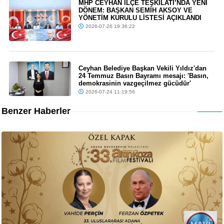
MHP CEYHAN İLÇE TEŞKİLATI’NDA YENİ
DÖNEM: BAŞKAN SEMİH AKSOY VE
YÖNETİM KURULU LİSTESİ AÇIKLANDI
2026-07-26 19:36:22
Ceyhan Belediye Başkan Vekili Yıldız'dan
24 Temmuz Basın Bayramı mesajı: 'Basın,
demokrasinin vazgeçilmez gücüdür'
2026-07-24 11:19:56
Benzer Haberler