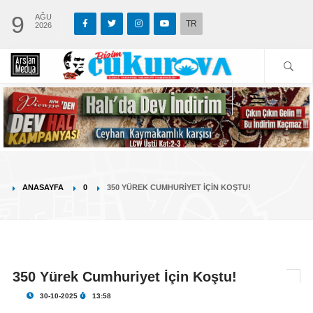
9
AĞU
TR
2026
ANASAYFA
0
350 YÜREK CUMHURIYET İÇIN KOŞTU!
350 Yürek Cumhuriyet İçin Koştu!
30-10-2025
13:58