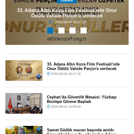
Gündem
33. Adana Altın Koza Film Festivali'nde Onur
Ödülü Vahide Perçin'e verilecek
2026-08-04 10:27:16
33. Adana Altın Koza Film Festivali'nde
Onur Ödülü Vahide Perçin'e verilecek
2026-08-04 10:27:16
Ceyhan’da Güvenlik Mesaisi: Yüzbaşı
Boztepe Göreve Başladı
2026-08-03 16:55:04
Samet Güdük mezarı başında anıldı: