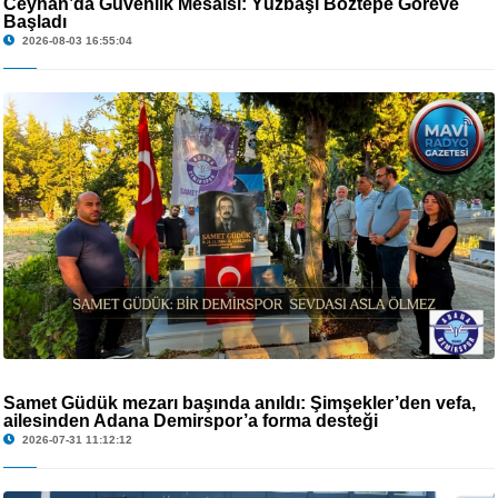
Ceyhan’da Güvenlik Mesaisi: Yüzbaşı Boztepe Göreve
Başladı
2026-08-03 16:55:04
Samet Güdük mezarı başında anıldı: Şimşekler’den vefa,
ailesinden Adana Demirspor’a forma desteği
2026-07-31 11:12:12