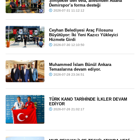
Şimşekler’den vefa, ailesinden Adana
Demirspor’a forma desteği
2026-07-31 11:12:12
Ceyhan Belediyesi Araç Filosunu
Büyütüyor: İki Yeni Kazıcı Yükleyici
Hizmete Girdi
2026-07-30 12:10:50
Muhammed İslam Bünül Ankara
Temaslarına devam ediyor.
2026-07-28 23:34:51
TÜRK KANO TARİHİNDE İLKLER DEVAM
EDİYOR
2026-07-26 21:02:17