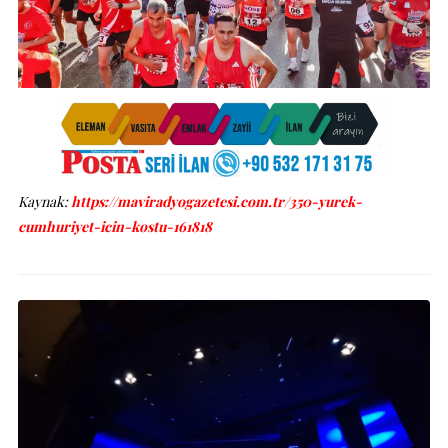
Kaynak:
https://maviradyogazetesi.com.tr/350-yurek-
cumhuriyet-icin-kostu-161818