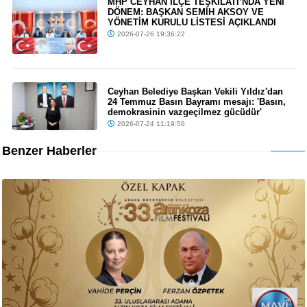
MHP CEYHAN İLÇE TEŞKİLATI’NDA YENİ
DÖNEM: BAŞKAN SEMİH AKSOY VE
YÖNETİM KURULU LİSTESİ AÇIKLANDI
2026-07-26 19:36:22
Ceyhan Belediye Başkan Vekili Yıldız'dan
24 Temmuz Basın Bayramı mesajı: 'Basın,
demokrasinin vazgeçilmez gücüdür'
2026-07-24 11:19:56
Benzer Haberler