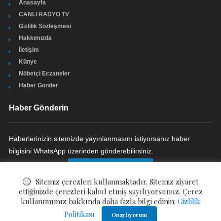
Anasayfa
CANLI RADYO TV
Gizlilik Sözleşmesi
Hakkımızda
İletişim
Künye
Nöbetçi Eczaneler
Haber Gönder
Haber Gönderin
Haberlerinizin sitemizde yayınlanmasını istiyorsanız haber
bilgisini WhatsApp üzerinden gönderebilirsiniz.
HABER GÖNDERIN
Sitemiz çerezleri kullanmaktadır. Sitemiz ziyaret
ettiğinizde çerezleri kabul etmiş sayılıyorsunuz. Çerez
kullanımımız hakkında daha fazla bilgi edinin:
Gizlilik
© ©
Bizim Çukurova Gazetesi
. All Rights Reserved.
Politikası
Onaylıyorum