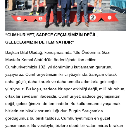
“CUMHURİYET, SADECE GEÇMİŞİMİZİN DEĞİL,
GELECEĞİMİZİN DE TEMİNATIDIR”
Başkan Bilal Uludağ, konuşmasında “Ulu Önderimiz Gazi
Mustafa Kemal Atatürk’ün önderliğinde ilan edilen
Cumhuriyetimizin 102. yıl dönümünü kutlamanın gururunu
yaşıyoruz. Cumhuriyetimizin ikinci yüzyılında Sarıçam olarak
daha güçlü, daha kararlı ve daha umutlu adımlarla geleceğe
yürüyoruz. Bu koşu, sadece bir spor etkinliği değil, millî bir ruhun,
ortak bir sevdanın ifadesidir. Cumhuriyet; sadece geçmişimizin
değil, geleceğimizin de teminatıdır. Bu kutlu emaneti yaşatmak,
bizlerin en büyük sorumluluğudur. Bugün Sarıçam’da
gördüğümüz bu birlik tablosu, Cumhuriyetimizin en güzel
yansımasıdır. Bu vesileyle, bizlere ebedi bir vatan miras bırakan