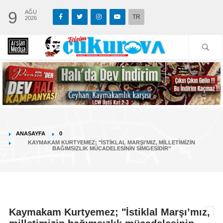
9
AĞU
TR
2026
ANASAYFA
0
KAYMAKAM KURTYEMEZ; "İSTIKLAL MARŞI’MIZ, MILLETIMIZIN
BAĞIMSIZLIK MÜCADELESININ SIMGESIDIR’’
Kaymakam Kurtyemez; "İstiklal Marşı’mız,