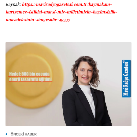
Kaynak:
https://maviradyogazetesi.com.tr/kaymakam-
kurtyemez-istiklal-marsi-miz-milletimizin-bagimsizlik-
mucadelesinin-simgesidir-49335
ÖNCEKI HABER