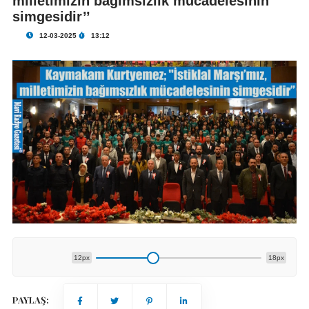
milletimizin bağımsızlık mücadelesinin
simgesidir’’
12-03-2025
13:12
12px
18px
PAYLAŞ: