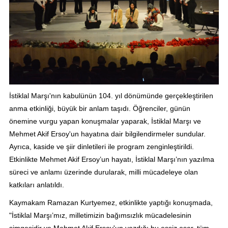
İstiklal Marşı'nın kabulünün 104. yıl dönümünde gerçekleştirilen
anma etkinliği, büyük bir anlam taşıdı. Öğrenciler, günün
önemine vurgu yapan konuşmalar yaparak, İstiklal Marşı ve
Mehmet Akif Ersoy'un hayatına dair bilgilendirmeler sundular.
Ayrıca, kaside ve şiir dinletileri ile program zenginleştirildi.
Etkinlikte Mehmet Akif Ersoy’un hayatı, İstiklal Marşı’nın yazılma
süreci ve anlamı üzerinde durularak, milli mücadeleye olan
katkıları anlatıldı.
Kaymakam Ramazan Kurtyemez, etkinlikte yaptığı konuşmada,
"İstiklal Marşı’mız, milletimizin bağımsızlık mücadelesinin
simgesidir ve Mehmet Akif Ersoy'un yazdığı bu eşsiz eser, tüm