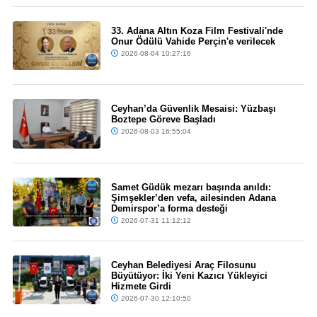
33. Adana Altın Koza Film Festivali'nde
Onur Ödülü Vahide Perçin'e verilecek
2026-08-04 10:27:16
Ceyhan’da Güvenlik Mesaisi: Yüzbaşı
Boztepe Göreve Başladı
2026-08-03 16:55:04
Samet Güdük mezarı başında anıldı:
Şimşekler’den vefa, ailesinden Adana
Demirspor’a forma desteği
2026-07-31 11:12:12
Ceyhan Belediyesi Araç Filosunu
Büyütüyor: İki Yeni Kazıcı Yükleyici
Hizmete Girdi
2026-07-30 12:10:50