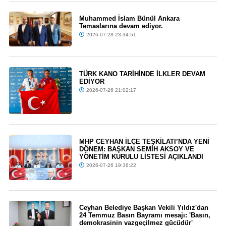
Muhammed İslam Bünül Ankara
Temaslarına devam ediyor.
2026-07-28 23:34:51
TÜRK KANO TARİHİNDE İLKLER DEVAM
EDİYOR
2026-07-26 21:02:17
MHP CEYHAN İLÇE TEŞKİLATI’NDA YENİ
DÖNEM: BAŞKAN SEMİH AKSOY VE
YÖNETİM KURULU LİSTESİ AÇIKLANDI
2026-07-26 19:36:22
Ceyhan Belediye Başkan Vekili Yıldız'dan
24 Temmuz Basın Bayramı mesajı: 'Basın,
demokrasinin vazgeçilmez gücüdür'