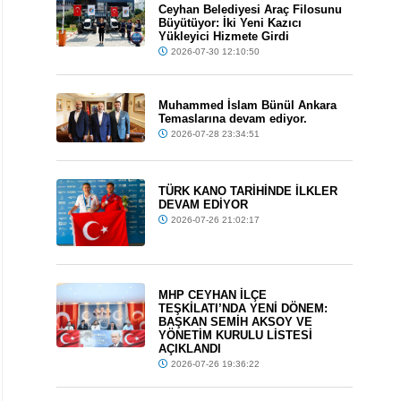
Ceyhan Belediyesi Araç Filosunu
Büyütüyor: İki Yeni Kazıcı
Yükleyici Hizmete Girdi
2026-07-30 12:10:50
Muhammed İslam Bünül Ankara
Temaslarına devam ediyor.
2026-07-28 23:34:51
TÜRK KANO TARİHİNDE İLKLER
DEVAM EDİYOR
2026-07-26 21:02:17
MHP CEYHAN İLÇE
TEŞKİLATI’NDA YENİ DÖNEM:
BAŞKAN SEMİH AKSOY VE
YÖNETİM KURULU LİSTESİ
AÇIKLANDI
2026-07-26 19:36:22