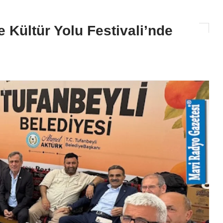
e Kültür Yolu Festivali’nde
CANLI RADYO TV
CANLI RADYO TV YAYINLARIM
BURADAN İZLEYEBİLİRSİNİ
2025-02-01 12:09:11