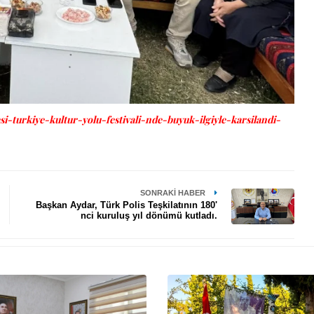
si-turkiye-kultur-yolu-festivali-nde-buyuk-ilgiyle-karsilandi-
SONRAKI HABER
Başkan Aydar, Türk Polis Teşkilatının 180'
nci kuruluş yıl dönümü kutladı.