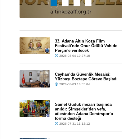
33. Adana Altın Koza Film
Festivali'nde Onur Ödülü Vahide
Perçin'e verilecek
2026-08-04 10:27:16
Ceyhan’da Güvenlik Mesaisi:
Yüzbaşı Boztepe Göreve Başladı
2026-08-03 16:55:04
Samet Güdük mezarı başında
anıldı: Şimşekler’den vefa,
ailesinden Adana Demirspor’a
forma desteği
2026-07-31 11:12:12