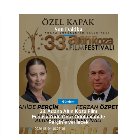
Son Dakika
Gündem
33. Adana Altın Koza Film
IZI
Festivali'nde Onur Ödülü Vahide
Z.
Perçin'e verilecek
2026-08-04 10:27:16