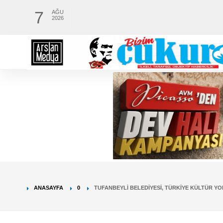
7
AĞU
2026
ANASAYFA
0
TUFANBEYLI BELEDIYESI, TÜRKIYE KÜLTÜR YO