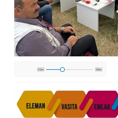
12px
18px