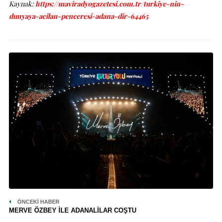
Kaynak:
https://maviradyogazetesi.com.tr/turkiye-nin-
dunyaya-acilan-penceresi-adana-dir-64465
ÖNCEKI HABER
MERVE ÖZBEY İLE ADANALİLAR COŞTU