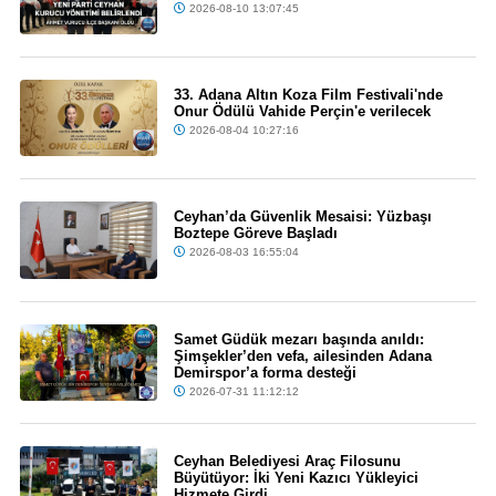
2026-08-10 13:07:45
33. Adana Altın Koza Film Festivali'nde
Onur Ödülü Vahide Perçin'e verilecek
2026-08-04 10:27:16
Ceyhan’da Güvenlik Mesaisi: Yüzbaşı
Boztepe Göreve Başladı
2026-08-03 16:55:04
Samet Güdük mezarı başında anıldı:
Şimşekler’den vefa, ailesinden Adana
Demirspor’a forma desteği
2026-07-31 11:12:12
Ceyhan Belediyesi Araç Filosunu
Büyütüyor: İki Yeni Kazıcı Yükleyici
Hizmete Girdi