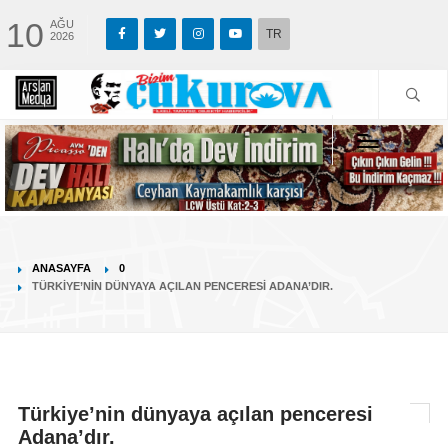
10
AĞU
TR
2026
ANASAYFA
0
TÜRKIYE’NIN DÜNYAYA AÇILAN PENCERESI ADANA’DIR.
Türkiye’nin dünyaya açılan penceresi
Adana’dır.