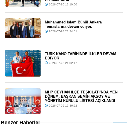
2026-07-30 12:10:50
Muhammed İslam Bünül Ankara
Temaslarına devam ediyor.
2026-07-28 23:34:51
TÜRK KANO TARİHİNDE İLKLER DEVAM
EDİYOR
2026-07-26 21:02:17
MHP CEYHAN İLÇE TEŞKİLATI’NDA YENİ
DÖNEM: BAŞKAN SEMİH AKSOY VE
YÖNETİM KURULU LİSTESİ AÇIKLANDI
2026-07-26 19:36:22
Benzer Haberler