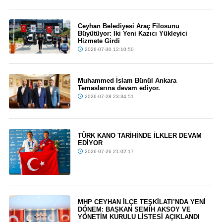
Ceyhan Belediyesi Araç Filosunu
Büyütüyor: İki Yeni Kazıcı Yükleyici
Hizmete Girdi
2026-07-30 12:10:50
Muhammed İslam Bünül Ankara
Temaslarına devam ediyor.
2026-07-28 23:34:51
TÜRK KANO TARİHİNDE İLKLER DEVAM
EDİYOR
2026-07-26 21:02:17
MHP CEYHAN İLÇE TEŞKİLATI’NDA YENİ
DÖNEM: BAŞKAN SEMİH AKSOY VE
YÖNETİM KURULU LİSTESİ AÇIKLANDI