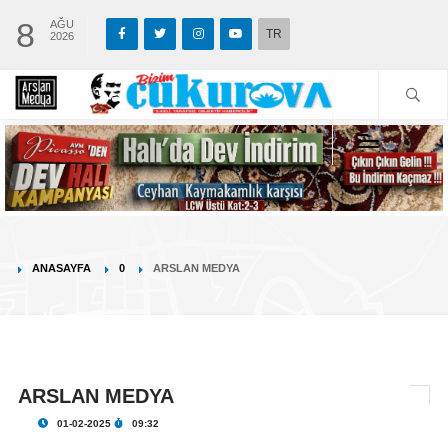
8
AĞU
TR
2026
ANASAYFA
0
ARSLAN MEDYA
ARSLAN MEDYA
01-02-2025
09:32