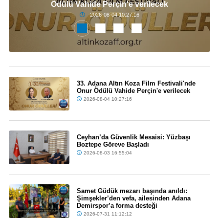
Ödülü Vahide Perçin'e verilecek
2026-08-04 10:27:16
33. Adana Altın Koza Film Festivali'nde
Onur Ödülü Vahide Perçin'e verilecek
2026-08-04 10:27:16
Ceyhan’da Güvenlik Mesaisi: Yüzbaşı
Boztepe Göreve Başladı
2026-08-03 16:55:04
Samet Güdük mezarı başında anıldı:
Şimşekler’den vefa, ailesinden Adana
Demirspor’a forma desteği
2026-07-31 11:12:12