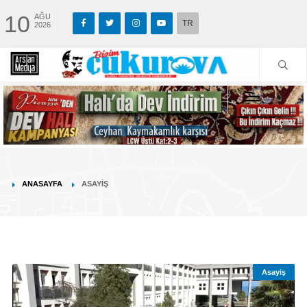
10
AĞU
TR
2026
ANASAYFA
ASAYIŞ
Asayiş