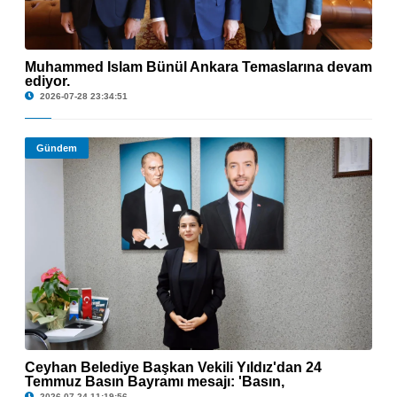
Muhammed İslam Bünül Ankara Temaslarına devam
ediyor.
© Muhammed İslam Bünül Ankara Temaslarına devam ediyor.
2026-07-28 23:34:51
Gündem
Ceyhan Belediye Başkan Vekili Yıldız'dan 24
© Ceyhan Belediye Başkan Vekili Yıldız'dan 24 Temmuz Basın Bayramı mesajı:
Temmuz Basın Bayramı mesajı: 'Basın,
'Basın, demokrasinin vazgeçilmez gücüdür'
demokrasinin vazgeçilmez gücüdür'
2026-07-24 11:19:56