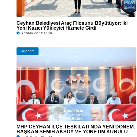
Ceyhan Belediyesi Araç Filosunu Büyütüyor: İki
© Ceyhan Belediyesi Araç Filosunu Büyütüyor: İki Yeni Kazıcı Yükleyici Hizmete
Yeni Kazıcı Yükleyici Hizmete Girdi
Girdi
2026-07-30 12:10:50
Gündem
MHP CEYHAN İLÇE TEŞKİLATI’NDA YENİ DÖNEM:
© MHP CEYHAN İLÇE TEŞKİLATI’NDA YENİ DÖNEM: BAŞKAN SEMİH
BAŞKAN SEMİH AKSOY VE YÖNETİM KURULU
AKSOY VE YÖNETİM KURULU LİSTESİ AÇIKLANDI
LİSTESİ AÇIKLANDI
2026-07-26 19:36:22