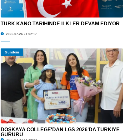
TÜRK KANO TARİHİNDE İLKLER DEVAM EDİYOR
© TÜRK KANO TARİHİNDE İLKLER DEVAM EDİYOR
2026-07-26 21:02:17
Gündem
DÖŞKAYA COLLEGE'DAN LGS 2026'DA TÜRKİYE
GURURU
© DÖŞKAYA COLLEGE'DAN LGS 2026'DA TÜRKİYE GURURU
2026-07-22 14:15:43