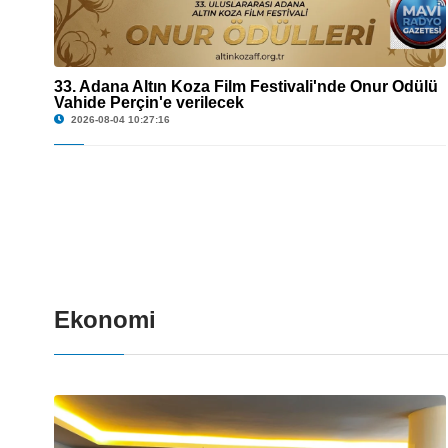
33. Adana Altın Koza Film Festivali'nde Onur Ödülü
Vahide Perçin'e verilecek
© 33. Adana Altın Koza Film Festivali'nde Onur Ödülü Vahide Perçin'e verilecek
2026-08-04 10:27:16
Ekonomi