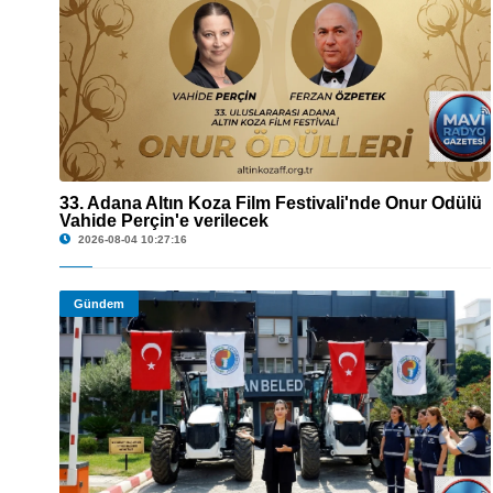
33. Adana Altın Koza Film Festivali'nde Onur Ödülü
Vahide Perçin'e verilecek
© 33. Adana Altın Koza Film Festivali'nde Onur Ödülü Vahide Perçin'e verilecek
2026-08-04 10:27:16
Gündem