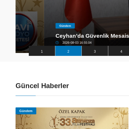
Gündem
Ceyhan’da Güvenlik Mesaisi: Yüzbaşı
2026-08-03 16:55:04
1
2
3
4
Güncel Haberler
Gündem