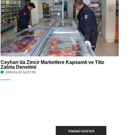
Ceyhan’da Zincir Marketlere Kapsamlı ve Titiz
Zabıta Denetimi
© Ceyhan’da Zincir Marketlere Kapsamlı ve Titiz Zabıta Denetimi
2026-01-22 14:57:35
TÜMÜNÜ GÖSTER