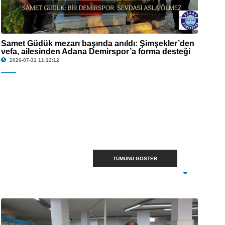
Samet Güdük mezarı başında anıldı: Şimşekler’den
© Samet Güdük mezarı başında anıldı: Şimşekler’den vefa, ailesinden Adana
vefa, ailesinden Adana Demirspor’a forma desteği
Demirspor’a forma desteği
2026-07-31 11:12:12
TÜMÜNÜ GÖSTER