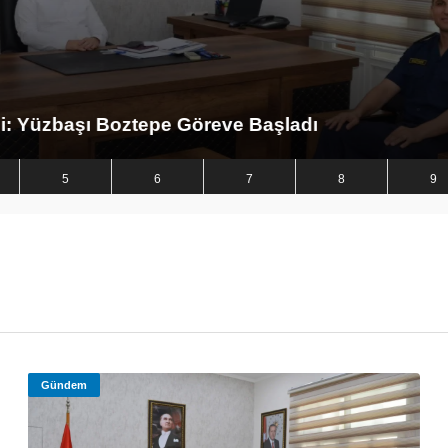
 Boztepe Göreve Başladı
5
6
7
8
9
Gündem