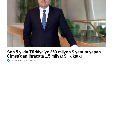
Son 5 yılda Türkiye’ye 250 milyon $ yatırım yapan
© Son 5 yılda Türkiye’ye 250 milyon $ yatırım yapan Çimsa’dan ihracata 1,5
Çimsa’dan ihracata 1,5 milyar $’lık katkı
milyar $’lık katkı
2026-02-02 17:10:24