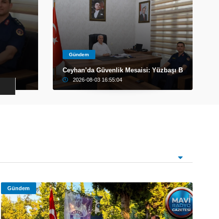
Gündem
Samet Güdük mezarı başında anıldı:
Gündem
forma desteği
Ceyhan’da Güvenlik Mesaisi: Yüzbaşı Boztepe Göre
2026-07-31 11:12:12
2026-08-03 16:55:04
Gündem