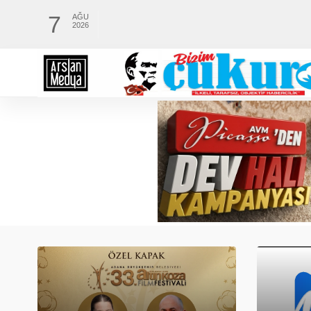
7
AĞU
2026