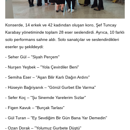
Konserde, 14 erkek ve 42 kadından oluşan koro, Şef Tuncay
Karabay yönetiminde toplam 28 eser seslendirdi. Ayrıca, 10 farklı
solo performans sahne aldı. Solo sanatçılar ve seslendirdikleri
eserler şu şekildeydi:
- Seher Gül – "Siyah Perçem"
- Nurşen Yeşbek – "Yola Çevirdiler Beni"
- Semiha Eser – "Aşan Bilir Karlı Dağın Ardını"
- Hüseyin Bağriyanık – "Gönül Gurbet Ele Varma"
- Sefer Koç – "Şu Sinemde Yarelerim Sızlar"
- Figen Kavuk – "Burçak Tarlası"
- Gül Turan – "Ey Sevdiğim Bir Gün Bana Yar Demedin"
- Ozan Dorak – "Yolumuz Gurbete Düştü"