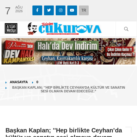
7
AĞU
TR
2026
ANASAYFA
0
BAŞKAN KAPLAN; ''HEP BIRLIKTE CEYHAN’DA KÜLTÜR VE SANATIN
SESI OLMAYA DEVAM EDECEĞIZ.”
Başkan Kaplan; ''Hep birlikte Ceyhan’da