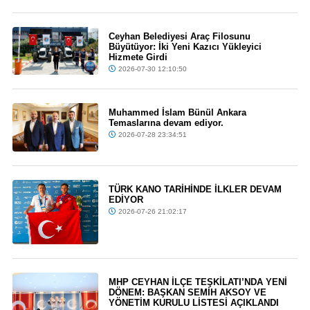
Ceyhan Belediyesi Araç Filosunu
Büyütüyor: İki Yeni Kazıcı Yükleyici
Hizmete Girdi
2026-07-30 12:10:50
Muhammed İslam Bünül Ankara
Temaslarına devam ediyor.
2026-07-28 23:34:51
TÜRK KANO TARİHİNDE İLKLER DEVAM
EDİYOR
2026-07-26 21:02:17
MHP CEYHAN İLÇE TEŞKİLATI’NDA YENİ
DÖNEM: BAŞKAN SEMİH AKSOY VE
YÖNETİM KURULU LİSTESİ AÇIKLANDI