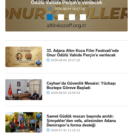
Ödülü Vahide Perçin'e verilecek
2026-08-04 10:27:16
33. Adana Altın Koza Film Festivali'nde
Onur Ödülü Vahide Perçin'e verilecek
2026-08-04 10:27:16
Ceyhan’da Güvenlik Mesaisi: Yüzbaşı
Boztepe Göreve Başladı
2026-08-03 16:55:04
Samet Güdük mezarı başında anıldı:
Şimşekler’den vefa, ailesinden Adana
Demirspor’a forma desteği
2026-07-31 11:12:12