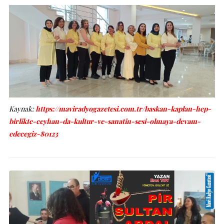
Kaynak:
https://maviradyogazetesi.com.tr/baskan-kaplan-hep-
birlikte-ceyhan-da-kultur-ve-sanatin-sesi-olmaya-devam-
edecegiz-80123