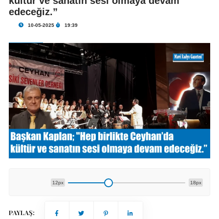
kültür ve sanatın sesi olmaya devam
edeceğiz.”
10-05-2025
19:39
12px
18px
PAYLAŞ: