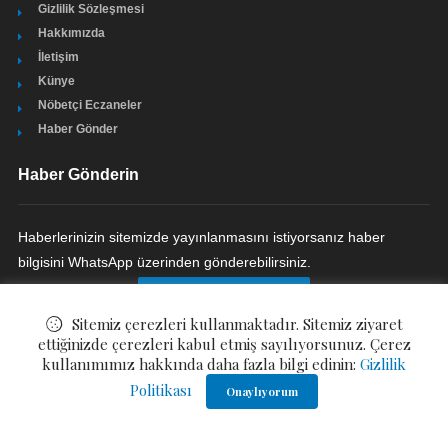
Gizlilik Sözleşmesi
Hakkımızda
İletişim
Künye
Nöbetçi Eczaneler
Haber Gönder
Haber Gönderin
Haberlerinizin sitemizde yayınlanmasını istiyorsanız haber
bilgisini WhatsApp üzerinden gönderebilirsiniz.
HABER GÖNDERIN
Sitemiz çerezleri kullanmaktadır. Sitemiz ziyaret
ettiğinizde çerezleri kabul etmiş sayılıyorsunuz. Çerez
kullanımımız hakkında daha fazla bilgi edinin:
Gizlilik
Politikası
© ©
Bizim Çukurova Gazetesi
. All Rights Reserved.
Onaylıyorum
Gizlilik Politikası