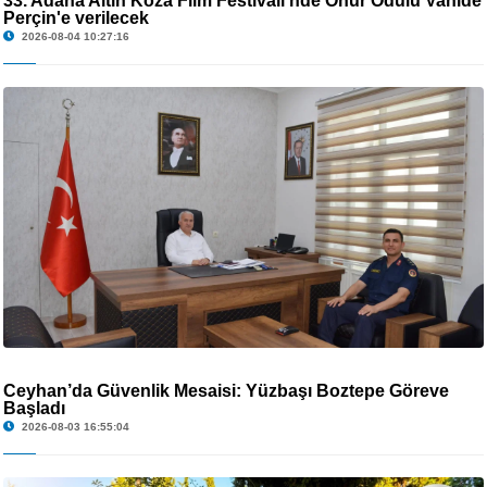
33. Adana Altın Koza Film Festivali'nde Onur Ödülü Vahide
Perçin'e verilecek
2026-08-04 10:27:16
Ceyhan’da Güvenlik Mesaisi: Yüzbaşı Boztepe Göreve
Başladı
2026-08-03 16:55:04