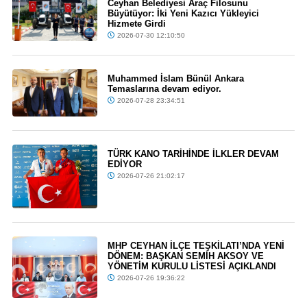
Ceyhan Belediyesi Araç Filosunu
Büyütüyor: İki Yeni Kazıcı Yükleyici
Hizmete Girdi
2026-07-30 12:10:50
Muhammed İslam Bünül Ankara
Temaslarına devam ediyor.
2026-07-28 23:34:51
TÜRK KANO TARİHİNDE İLKLER DEVAM
EDİYOR
2026-07-26 21:02:17
MHP CEYHAN İLÇE TEŞKİLATI’NDA YENİ
DÖNEM: BAŞKAN SEMİH AKSOY VE
YÖNETİM KURULU LİSTESİ AÇIKLANDI
2026-07-26 19:36:22