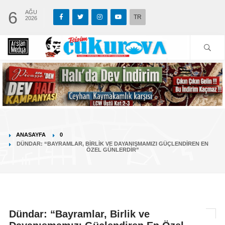
6
AĞU
TR
2026
ANASAYFA
0
DÜNDAR: “BAYRAMLAR, BIRLIK VE DAYANIŞMAMIZI GÜÇLENDIREN EN
ÖZEL GÜNLERDIR”
Dündar: “Bayramlar, Birlik ve