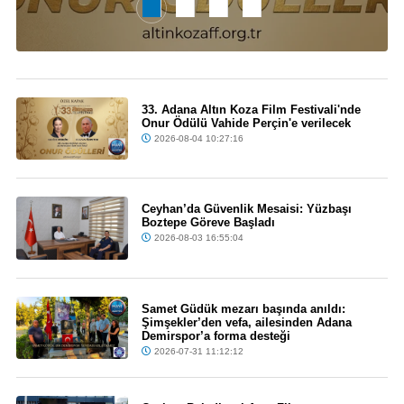
33. Adana Altın Koza Film Festivali'nde
Onur Ödülü Vahide Perçin'e verilecek
2026-08-04 10:27:16
Ceyhan’da Güvenlik Mesaisi: Yüzbaşı
Boztepe Göreve Başladı
2026-08-03 16:55:04
Samet Güdük mezarı başında anıldı:
Şimşekler’den vefa, ailesinden Adana
Demirspor’a forma desteği
2026-07-31 11:12:12