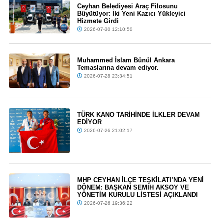
Ceyhan Belediyesi Araç Filosunu
Büyütüyor: İki Yeni Kazıcı Yükleyici
Hizmete Girdi
2026-07-30 12:10:50
Muhammed İslam Bünül Ankara
Temaslarına devam ediyor.
2026-07-28 23:34:51
TÜRK KANO TARİHİNDE İLKLER DEVAM
EDİYOR
2026-07-26 21:02:17
MHP CEYHAN İLÇE TEŞKİLATI’NDA YENİ
DÖNEM: BAŞKAN SEMİH AKSOY VE
YÖNETİM KURULU LİSTESİ AÇIKLANDI
2026-07-26 19:36:22