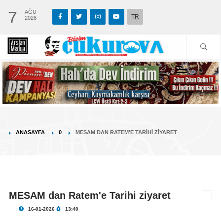
7
AĞU
TR
2026
ANASAYFA
0
MESAM DAN RATEM'E TARIHI ZIYARET
MESAM dan Ratem'e Tarihi ziyaret
16-01-2026
13:40