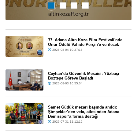
33. Adana Altın Koza Film Festivali'nde
Onur Ödülü Vahide Perçin'e verilecek
2026-08-04 10:27:16
Ceyhan’da Güvenlik Mesaisi: Yüzbaşı
Boztepe Göreve Başladı
2026-08-03 16:55:04
Samet Güdük mezarı başında anıldı:
Şimşekler’den vefa, ailesinden Adana
Demirspor’a forma desteği
2026-07-31 11:12:12