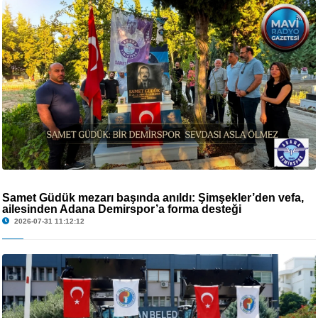
Samet Güdük mezarı başında anıldı: Şimşekler’den vefa,
ailesinden Adana Demirspor’a forma desteği
2026-07-31 11:12:12