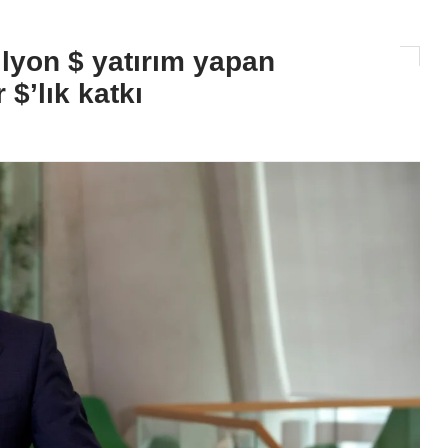
ilyon $ yatırım yapan
$’lık katkı
CANLI RADYO TV
CANLI RADYO TV YAYINLARIM
BURADAN İZLEYEBİLİRSİNİ
2025-02-01 12:09:11