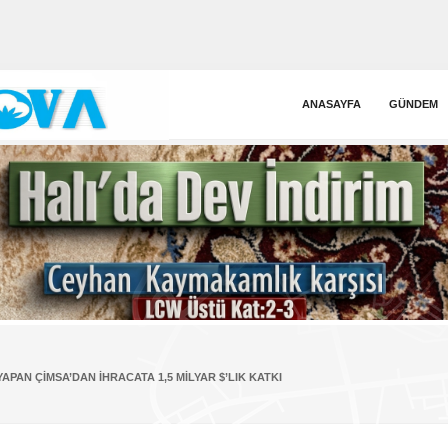
ANASAYFA
GÜNDEM
YAPAN ÇIMSA’DAN IHRACATA 1,5 MILYAR $’LIK KATKI