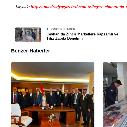
Kaynak:
https://maviradyogazetesi.com.tr/beyaz-cimentoda-d
ÖNCEKI HABER
Ceyhan’da Zincir Marketlere Kapsamlı ve
Titiz Zabıta Denetimi
Benzer Haberler