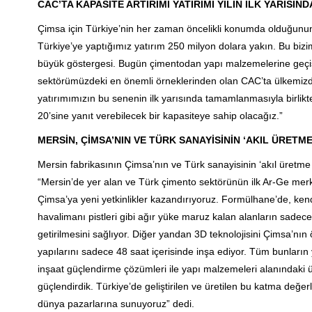
CAC’TA KAPASİTE ARTIRIMI YATIRIMI YILIN İLK YARIS
Çimsa için Türkiye’nin her zaman öncelikli konumda olduğunun 
Türkiye’ye yaptığımız yatırım 250 milyon dolara yakın. Bu biz
büyük göstergesi. Bugün çimentodan yapı malzemelerine geç
sektörümüzdeki en önemli örneklerinden olan CAC’ta ülkemizd
yatırımımızın bu senenin ilk yarısında tamamlanmasıyla birlikt
20’sine yanıt verebilecek bir kapasiteye sahip olacağız.”
MERSİN, ÇİMSA’NIN VE TÜRK SANAYİSİNİN ‘AKIL ÜRETM
Mersin fabrikasının Çimsa’nın ve Türk sanayisinin ‘akıl üretm
“Mersin’de yer alan ve Türk çimento sektörünün ilk Ar-Ge merk
Çimsa’ya yeni yetkinlikler kazandırıyoruz. Formülhane’de, kend
havalimanı pistleri gibi ağır yüke maruz kalan alanların sadece 3
getirilmesini sağlıyor. Diğer yandan 3D teknolojisini Çimsa’nı
yapılarını sadece 48 saat içerisinde inşa ediyor. Tüm bunların 
inşaat güçlendirme çözümleri ile yapı malzemeleri alanındaki ür
güçlendirdik. Türkiye’de geliştirilen ve üretilen bu katma değerl
dünya pazarlarına sunuyoruz” dedi.