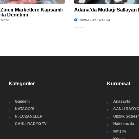
Zincir Marketlere Kapsamlı
Adana’da Mutfağı Sallayan 
bıta Denetimi
:57:35
2025-12-12 14:43:54
Kategoriler
Kurumsal
Gündem
Anasayfa
KATAGORİ
CANLI RADYO
N. ECZANELER
Gizlilik Sözle
CANLI RADYO TV
Hakkımızda
İletişim
Künye