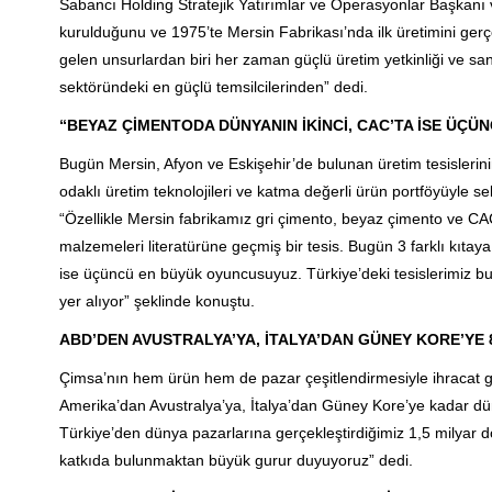
Sabancı Holding Stratejik Yatırımlar ve Operasyonlar Başkan
kurulduğunu ve 1975’te Mersin Fabrikası’nda ilk üretimini gerçek
gelen unsurlardan biri her zaman güçlü üretim yetkinliği ve s
sektöründeki en güçlü temsilcilerinden” dedi.
“BEYAZ ÇİMENTODA DÜNYANIN İKİNCİ, CAC’TA İSE ÜÇ
Bugün Mersin, Afyon ve Eskişehir’de bulunan üretim tesislerinin,
odaklı üretim teknolojileri ve katma değerli ürün portföyüyle 
“Özellikle Mersin fabrikamız gri çimento, beyaz çimento ve CA
malzemeleri literatürüne geçmiş bir tesis. Bugün 3 farklı kıtay
ise üçüncü en büyük oyuncusuyuz. Türkiye’deki tesislerimiz bu
yer alıyor” şeklinde konuştu.
ABD’DEN AVUSTRALYA’YA, İTALYA’DAN GÜNEY KORE’YE 
Çimsa’nın hem ürün hem de pazar çeşitlendirmesiyle ihracat g
Amerika’dan Avustralya’ya, İtalya’dan Güney Kore’ye kadar dün
Türkiye’den dünya pazarlarına gerçekleştirdiğimiz 1,5 milyar do
katkıda bulunmaktan büyük gurur duyuyoruz” dedi.