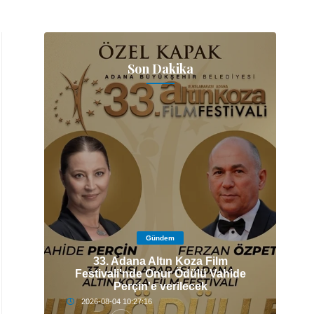
Son Dakika
Gündem
33. Adana Altın Koza Film
IZI
Festivali'nde Onur Ödülü Vahide
Z.
Perçin'e verilecek
2026-08-04 10:27:16