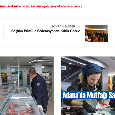
unya-ikincisi-cimsa-nin-global-yukselisi-201083
SONRAKI HABER
Başkan Bünül’e Federasyonda Kritik Görev