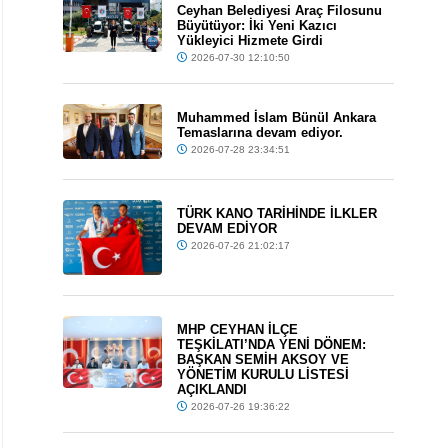
Ceyhan Belediyesi Araç Filosunu
Büyütüyor: İki Yeni Kazıcı
Yükleyici Hizmete Girdi
2026-07-30 12:10:50
Muhammed İslam Bünül Ankara
Temaslarına devam ediyor.
2026-07-28 23:34:51
TÜRK KANO TARİHİNDE İLKLER
DEVAM EDİYOR
2026-07-26 21:02:17
MHP CEYHAN İLÇE
TEŞKİLATI’NDA YENİ DÖNEM:
BAŞKAN SEMİH AKSOY VE
YÖNETİM KURULU LİSTESİ
AÇIKLANDI
2026-07-26 19:36:22