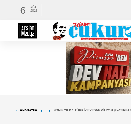
6
AĞU
2026
ANASAYFA
SON 5 YILDA TÜRKIYE’YE 250 MILYON $ YATIRIM 