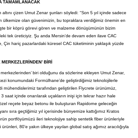
INDA TAMAMLANACAK
altını çizen Umut Zenar şunları söyledi: “Son 5 yıl içinde sadece
im ülkemize olan güvenimizin, bu topraklara verdiğimiz önemin en
işte bir köprü görevi gören ve malzeme dönüşümünün bizim
eki tek üreticiyiz. Şu anda Mersin’de devam eden ilave CAC
e, Çin hariç pazarlardaki küresel CAC tüketiminin yaklaşık yüzde
E MERKEZLERİNDEN’ BİRİ
e merkezlerinden’ biri olduğunu da sözlerine ekleyen Umut Zenar,
ezi konumundaki Formülhane’de geliştirdiğimiz teknolojilerle
i mühendislerimiz tarafından geliştirilen Flycrete ürünümüz,
 saat içinde onarılarak uçakların inişi için tekrar hazır hale
n özel reçete beyaz betonu ile buluşturan Rapidome geleceğin
yanı sıra geçtiğimiz yıl içerisinde bünyemize kattığımız Kratos
ün portföyümüzü ileri teknolojiye sahip sentetik fiber ürünleriyle
i ürünleri, 80’e yakın ülkeye yayılan global satış ağımız aracılığıyla