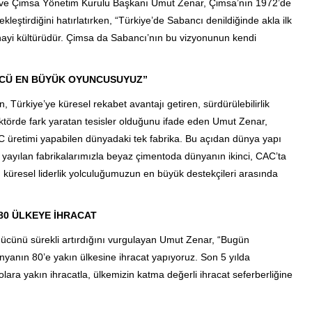
ı ve Çimsa Yönetim Kurulu Başkanı Umut Zenar, Çimsa’nın 1972’de
leştirdiğini hatırlatırken, “Türkiye’de Sabancı denildiğinde akla ilk
anayi kültürüdür. Çimsa da Sabancı’nın bu vizyonunun kendi
ÜNCÜ EN BÜYÜK OYUNCUSUYUZ”
 Türkiye’ye küresel rekabet avantajı getiren, sürdürülebilirlik
sektörde fark yaratan tesisler olduğunu ifade eden Umut Zenar,
C üretimi yapabilen dünyadaki tek fabrika. Bu açıdan dünya yapı
a yayılan fabrikalarımızla beyaz çimentoda dünyanın ikinci, CAC’ta
 küresel liderlik yolculuğumuzun en büyük destekçileri arasında
80 ÜLKEYE İHRACAT
ücünü sürekli artırdığını vurgulayan Umut Zenar, “Bugün
yanın 80’e yakın ülkesine ihracat yapıyoruz. Son 5 yılda
lara yakın ihracatla, ülkemizin katma değerli ihracat seferberliğine