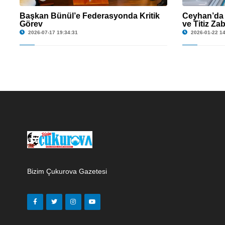
Başkan Bünül’e Federasyonda Kritik
Ceyhan’da 
Görev
ve Titiz Za
2026-07-17 19:34:31
2026-01-22 14
Bizim Çukurova Gazetesi