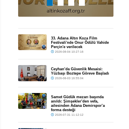
33. Adana Altın Koza Film
Festivali'nde Onur Ödülü Vahide
Perçin'e verilecek
2026-08-04 10:27:16
Ceyhan’da Güvenlik Mesaisi:
Yüzbaşı Boztepe Göreve Başladı
2026-08-03 16:55:04
Samet Güdük mezarı başında
anıldı: Şimşekler’den vefa,
ailesinden Adana Demirspor’a
forma desteği
2026-07-31 11:12:12