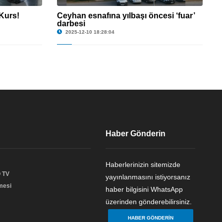
Kurs!
Ceyhan esnafına yılbaşı öncesi ‘fuar’
darbesi
2025-12-10 18:28:04
Haber Gönderin
Haberlerinizin sitemizde
 TV
yayınlanmasını istiyorsanız
şmesi
haber bilgisini WhatsApp
üzerinden gönderebilirsiniz.
HABER GÖNDERIN