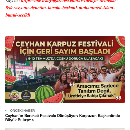
Kaynak:
https://maviradyogazetesi.com.tr/turkiye-firincilar-
federasyonu-denetim-kurulu-baskani-muhammed-islam-
bunul-secildi
ÖNCEKI HABER
Ceyhan’ın Bereketi Festivale Dönüşüyor: Karpuzun Başkentinde
Büyük Buluşma