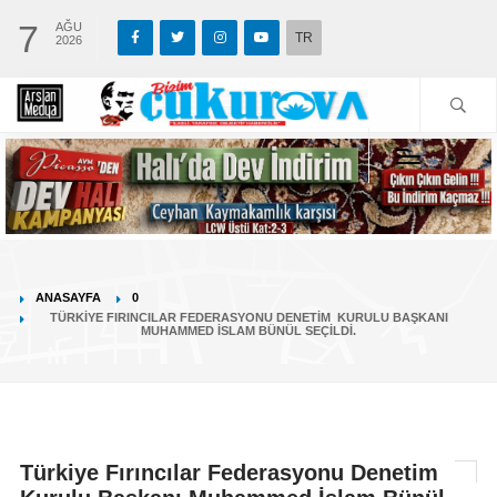
7
AĞU
TR
2026
ANASAYFA
0
TÜRKIYE FIRINCILAR FEDERASYONU DENETIM KURULU BAŞKANI
MUHAMMED İSLAM BÜNÜL SEÇILDI.
Türkiye Fırıncılar Federasyonu Denetim