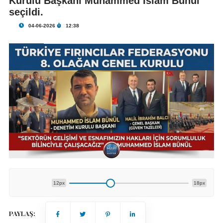
Kurulu Başkanı Muhammed İslam Bünül
seçildi.
04-06-2026
12:38
12px
18px
PAYLAŞ: