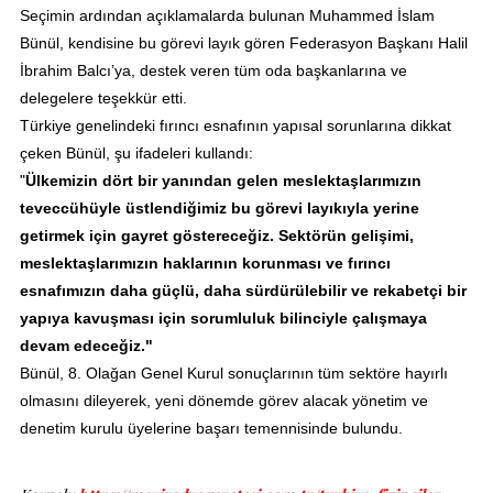
​Seçimin ardından açıklamalarda bulunan Muhammed İslam
Bünül, kendisine bu görevi layık gören Federasyon Başkanı Halil
İbrahim Balcı’ya, destek veren tüm oda başkanlarına ve
delegelere teşekkür etti.
​Türkiye genelindeki fırıncı esnafının yapısal sorunlarına dikkat
çeken Bünül, şu ifadeleri kullandı:
​"
Ülkemizin dört bir yanından gelen meslektaşlarımızın
teveccühüyle üstlendiğimiz bu görevi layıkıyla yerine
getirmek için gayret göstereceğiz. Sektörün gelişimi,
meslektaşlarımızın haklarının korunması ve fırıncı
esnafımızın daha güçlü, daha sürdürülebilir ve rekabetçi bir
yapıya kavuşması için sorumluluk bilinciyle çalışmaya
devam edeceğiz."
​Bünül, 8. Olağan Genel Kurul sonuçlarının tüm sektöre hayırlı
olmasını dileyerek, yeni dönemde görev alacak yönetim ve
denetim kurulu üyelerine başarı temennisinde bulundu.