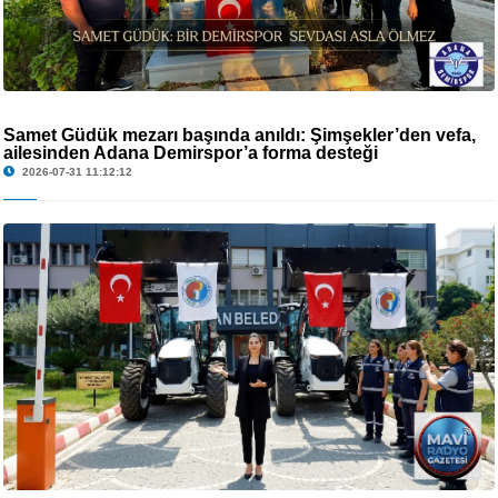
Samet Güdük mezarı başında anıldı: Şimşekler’den vefa,
ailesinden Adana Demirspor’a forma desteği
2026-07-31 11:12:12