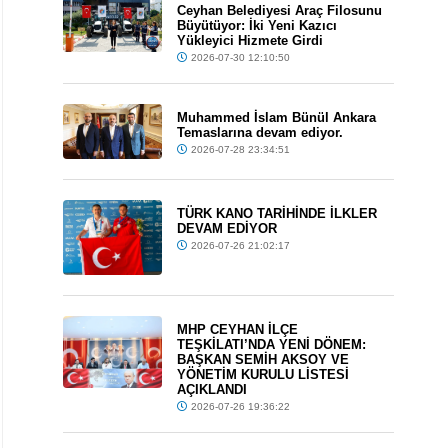
Ceyhan Belediyesi Araç Filosunu
Büyütüyor: İki Yeni Kazıcı
Yükleyici Hizmete Girdi
2026-07-30 12:10:50
Muhammed İslam Bünül Ankara
Temaslarına devam ediyor.
2026-07-28 23:34:51
TÜRK KANO TARİHİNDE İLKLER
DEVAM EDİYOR
2026-07-26 21:02:17
MHP CEYHAN İLÇE
TEŞKİLATI’NDA YENİ DÖNEM:
BAŞKAN SEMİH AKSOY VE
YÖNETİM KURULU LİSTESİ
AÇIKLANDI
2026-07-26 19:36:22