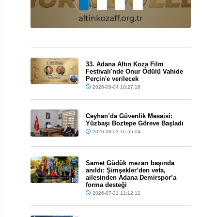
33. Adana Altın Koza Film
Festivali'nde Onur Ödülü Vahide
Perçin'e verilecek
2026-08-04 10:27:16
Ceyhan’da Güvenlik Mesaisi:
Yüzbaşı Boztepe Göreve Başladı
2026-08-03 16:55:04
Samet Güdük mezarı başında
anıldı: Şimşekler’den vefa,
ailesinden Adana Demirspor’a
forma desteği
2026-07-31 11:12:12