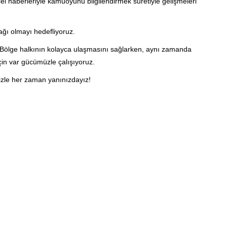
 haberleriyle kamuoyunu bilgilendirmek suretiyle gelişmeleri
ağı olmayı hedefliyoruz.
e Bölge halkının kolayca ulaşmasını sağlarken, aynı zamanda
çin var gücümüzle çalışıyoruz.
rimizle her zaman yanınızdayız!