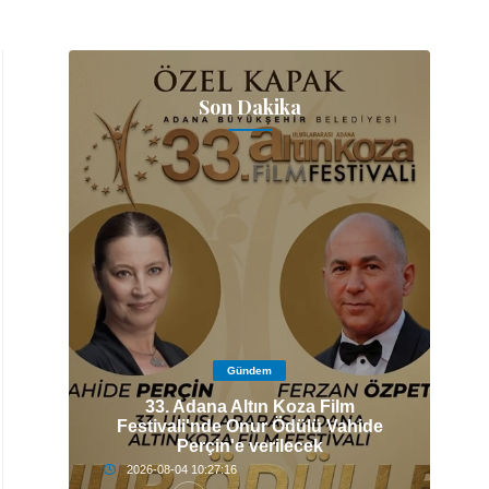
Son Dakika
Gündem
33. Adana Altın Koza Film
IZI
Festivali'nde Onur Ödülü Vahide
Z.
Perçin'e verilecek
2026-08-04 10:27:16