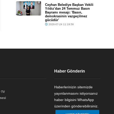
Ceyhan Belediye Başkan Vekili
Yıldız'dan 24 Temmuz Basın
Bayramı mesajı: 'Basın,
demokrasinin vazgeçilmez
gücüdür'
2026-07-24 11:19:56
Haber Gönderin
Haberlerinizin sitemizde
 TV
yayınlanmasını istiyorsanız
şmesi
haber bilgisini WhatsApp
üzerinden gönderebilirsiniz.