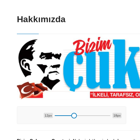
Hakkımızda
12px
18px