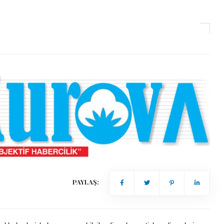
CANLI RADYO TV
PAYLAŞ:
CANLI RADYO TV YAYINLARIM
BURADAN İZLEYEBİLİRSİNİ
2025-02-01 12:09:11