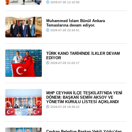
2026-07-30 12:10:50
Muhammed İslam Bünül Ankara
Temaslarına devam ediyor.
2026-07-28 23:34:51
TÜRK KANO TARİHİNDE İLKLER DEVAM
EDİYOR
2026-07-26 21:02:17
MHP CEYHAN İLÇE TEŞKİLATI’NDA YENİ
DÖNEM: BAŞKAN SEMİH AKSOY VE
YÖNETİM KURULU LİSTESİ AÇIKLANDI
2026-07-26 19:36:22
Ceyhan Belediye Başkan Vekili Yıldız'dan