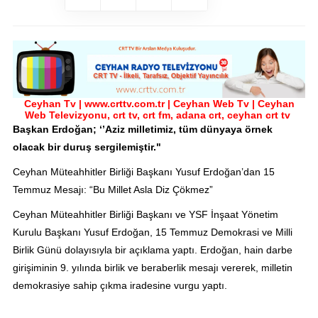
Ceyhan Tv | www.crttv.com.tr | Ceyhan Web Tv | Ceyhan
Web Televizyonu, crt tv, crt fm, adana crt, ceyhan crt tv
Başkan Erdoğan; ‘’Aziz milletimiz, tüm dünyaya örnek
olacak bir duruş sergilemiştir."
Ceyhan Müteahhitler Birliği Başkanı Yusuf Erdoğan’dan 15
Temmuz Mesajı: “Bu Millet Asla Diz Çökmez”
Ceyhan Müteahhitler Birliği Başkanı ve YSF İnşaat Yönetim
Kurulu Başkanı Yusuf Erdoğan, 15 Temmuz Demokrasi ve Milli
Birlik Günü dolayısıyla bir açıklama yaptı. Erdoğan, hain darbe
girişiminin 9. yılında birlik ve beraberlik mesajı vererek, milletin
demokrasiye sahip çıkma iradesine vurgu yaptı.