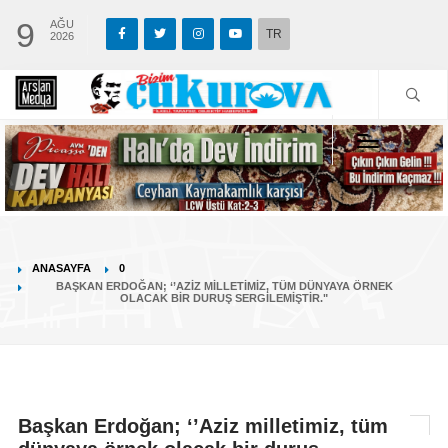
9
AĞU
TR
2026
ANASAYFA
0
BAŞKAN ERDOĞAN; ‘’AZIZ MILLETIMIZ, TÜM DÜNYAYA ÖRNEK
OLACAK BIR DURUŞ SERGILEMIŞTIR."
Başkan Erdoğan; ‘’Aziz milletimiz, tüm