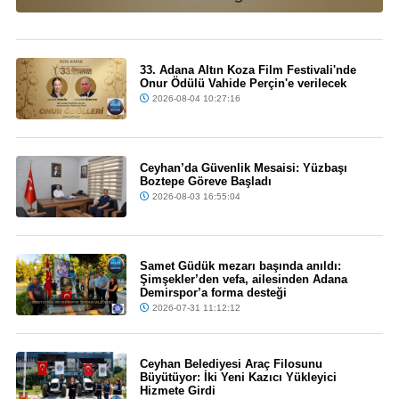
33. Adana Altın Koza Film Festivali'nde
Onur Ödülü Vahide Perçin'e verilecek
2026-08-04 10:27:16
Ceyhan’da Güvenlik Mesaisi: Yüzbaşı
Boztepe Göreve Başladı
2026-08-03 16:55:04
Samet Güdük mezarı başında anıldı:
Şimşekler’den vefa, ailesinden Adana
Demirspor’a forma desteği
2026-07-31 11:12:12
Ceyhan Belediyesi Araç Filosunu
Büyütüyor: İki Yeni Kazıcı Yükleyici
Hizmete Girdi