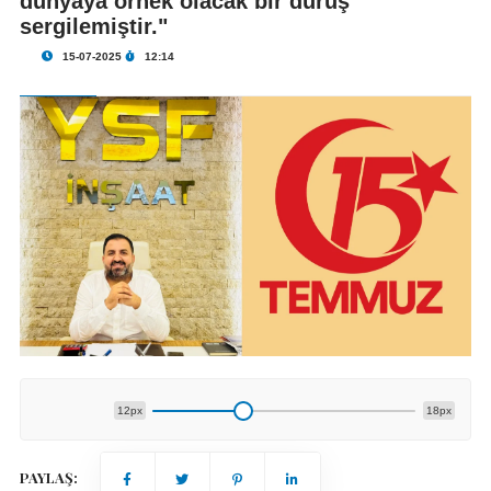
dünyaya örnek olacak bir duruş
sergilemiştir."
15-07-2025
12:14
12px
18px
PAYLAŞ: