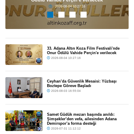
2026-08-04 10:27:16
33. Adana Altın Koza Film Festivali'nde
Onur Ödülü Vahide Perçin'e verilecek
2026-08-04 10:27:16
Ceyhan’da Güvenlik Mesaisi: Yüzbaşı
Boztepe Göreve Başladı
2026-08-03 16:55:04
Samet Güdük mezarı başında anıldı:
Şimşekler’den vefa, ailesinden Adana
Demirspor’a forma desteği
2026-07-31 11:12:12