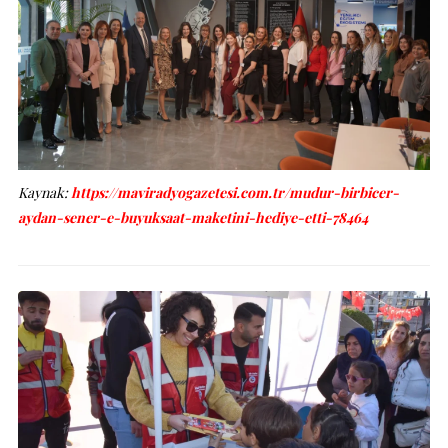
Kaynak:
https://maviradyogazetesi.com.tr/mudur-birbicer-
aydan-sener-e-buyuksaat-maketini-hediye-etti-78464