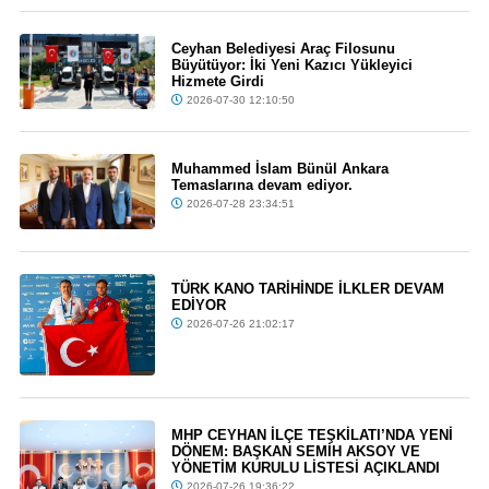
Ceyhan Belediyesi Araç Filosunu
Büyütüyor: İki Yeni Kazıcı Yükleyici
Hizmete Girdi
2026-07-30 12:10:50
Muhammed İslam Bünül Ankara
Temaslarına devam ediyor.
2026-07-28 23:34:51
TÜRK KANO TARİHİNDE İLKLER DEVAM
EDİYOR
2026-07-26 21:02:17
MHP CEYHAN İLÇE TEŞKİLATI’NDA YENİ
DÖNEM: BAŞKAN SEMİH AKSOY VE
YÖNETİM KURULU LİSTESİ AÇIKLANDI
2026-07-26 19:36:22