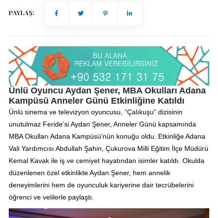
PAYLAŞ:
Ünlü Oyuncu Aydan Şener, MBA Okulları Adana
Kampüsü Anneler Günü Etkinliğine Katıldı
Ünlü sinema ve televizyon oyuncusu, “Çalıkuşu” dizisinin
unutulmaz Feride’si Aydan Şener, Anneler Günü kapsamında
MBA Okulları Adana Kampüsü’nün konuğu oldu. Etkinliğe Adana
Vali Yardımcısı Abdullah Şahin, Çukurova Milli Eğitim İlçe Müdürü
Kemal Kavak ile iş ve cemiyet hayatından isimler katıldı. Okulda
düzenlenen özel etkinlikte Aydan Şener, hem annelik
deneyimlerini hem de oyunculuk kariyerine dair tecrübelerini
öğrenci ve velilerle paylaştı.