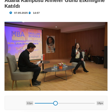
Adana Kampüsü Anneler Günü Etkinliğine
Katıldı
07-05-2025
14:07
12px
18px