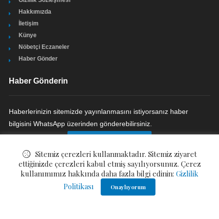
Gizlilik Sözleşmesi
Hakkımızda
İletişim
Künye
Nöbetçi Eczaneler
Haber Gönder
Haber Gönderin
Haberlerinizin sitemizde yayınlanmasını istiyorsanız haber
bilgisini WhatsApp üzerinden gönderebilirsiniz.
HABER GÖNDERIN
Sitemiz çerezleri kullanmaktadır. Sitemiz ziyaret
ettiğinizde çerezleri kabul etmiş sayılıyorsunuz. Çerez
kullanımımız hakkında daha fazla bilgi edinin:
Gizlilik
Politikası
© ©
Bizim Çukurova Gazetesi
. All Rights Reserved.
Onaylıyorum
Gizlilik Politikası